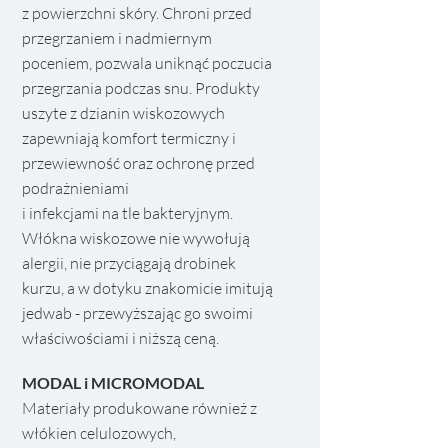
z powierzchni skóry. Chroni przed
przegrzaniem i nadmiernym
poceniem, pozwala uniknąć poczucia
przegrzania podczas snu. Produkty
uszyte z dzianin wiskozowych
zapewniają komfort termiczny i
przewiewność oraz ochronę przed
podrażnieniami
i infekcjami na tle bakteryjnym.
Włókna wiskozowe nie wywołują
alergii, nie przyciągają drobinek
kurzu, a w dotyku znakomicie imitują
jedwab - przewyższając go swoimi
właściwościami i niższą ceną.​
MODA
L i MICROMODAL
Materiały produkowane również z
włókien celulozowych,