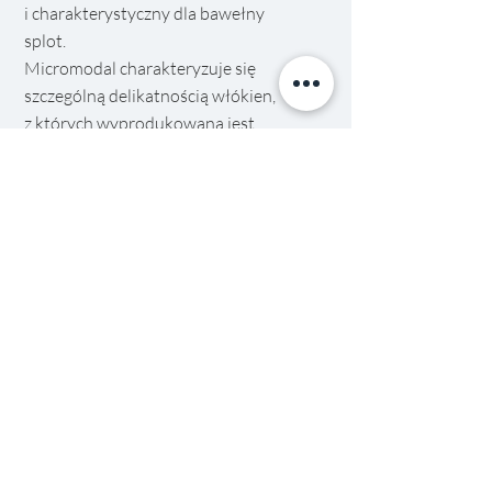
i charakterystyczny dla bawełny
splot.
Micromodal charakteryzuje się
szczególną delikatnością włókien,
z których wyprodukowana jest
przędza. Dzięki właściwościom tych
mikrowłókien dzianiny
micromodalowe mają wyjątkowo
miękki
i jedwabisty chwyt, a jednocześnie
zachowują odporność na
uszkodzenia, trwałość kolorów i
właściwości oddychając
e.
COOLMAX
Nowoczesne, opracowane przez
koncern DuPont włókno
poliestrowe, wykorzystywane przez