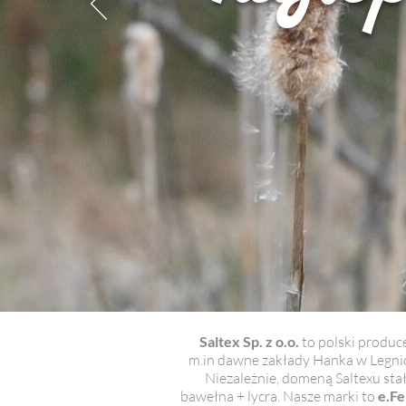
Saltex Sp. z o.o.
to polski produc
m.in dawne zakłady Hanka w Legnicy 
Niezależnie, domeną Saltexu st
bawełna + lycra. Nasze marki to
e.Fe