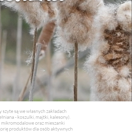
by szyte są we własnych zakładach
iana - koszulki, majtki, kalesony).
na mikromodalowe oraz mieszanki
tegorię produktów dla osób aktywnych