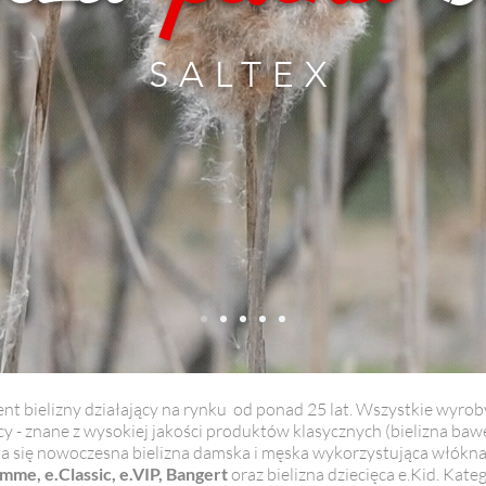
SALTEX
ent bielizny działający na rynku od ponad 25 lat. Wszystkie wyro
- znane z wysokiej jakości produktów klasycznych (bielizna bawełn
ała się nowoczesna bielizna damska i męska wykorzystująca włók
mme, e.Classic, e.VIP, Bangert
oraz bielizna dziecięca e.Kid. Ka