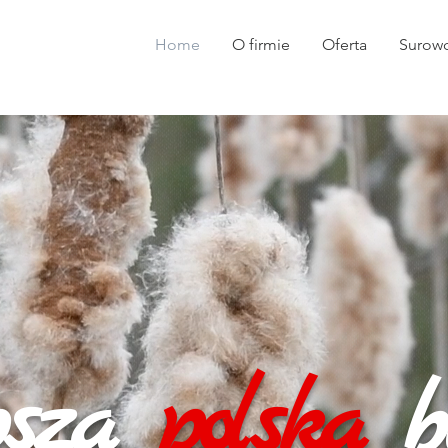
Home
O firmie
Oferta
Surow
psza
polska
bi